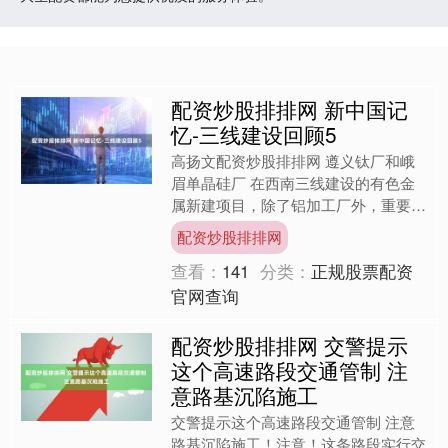
配资炒股排排网 新中国记
忆-三线建设回顾5
高扬文配资炒股排排网 遵义钛厂和峨
眉单晶硅厂 在西南三线建设的有色金
属新建项目，除了铝加工厂外，重要的
还有遵义钛厂、峨眉单晶硅厂(半导体
配资炒股排排网
材料厂)、自贡硬质合金厂....
查看：
141
分类：
正规股票配资
官网查询
配资炒股排排网 交警提示
这个高速路段交通管制 注
意路基沉陷施工
交警提示这个高速路段交通管制 注意
路基沉陷施工！注意！这条路段实行交