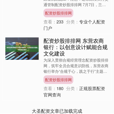
通管制配资炒股排排网 7月7日，兰州
公安交警支队宣布将对G6京藏高速公
配资炒股排排网
路兰海段1608公里加....
查看：
233
分类：
专业个人配资
门户
配资炒股排排网 东营农商
银行：以创意设计赋能合规
文化建设
为深入贯彻合规经营理念配资炒股排排
网，筑牢全员合规意识防线，东营农商
银行举办“合规于心，践之于行”主题合
规海报设计比赛，以创意设计为载体推
配资炒股排排网
动合规文化深度融入员工....
查看：
180
分类：
正规股票配资
官网查询
大圣配资文章已加载完成