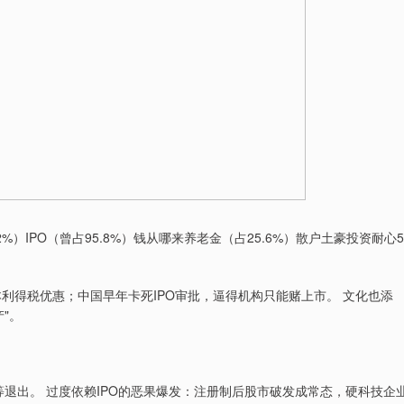
）IPO（曾占95.8%）钱从哪来养老金（占25.6%）散户土豪投资耐心5
利得税优惠；中国早年卡死IPO审批，逼得机构只能赌上市。 文化也添
"。
急等退出。 过度依赖IPO的恶果爆发：注册制后股市破发成常态，硬科技企