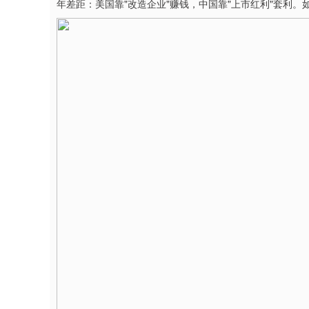
年差距：美国靠"改造企业"赚钱，中国靠"上市红利"套利