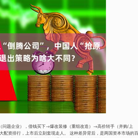
（问题企业），借钱买下→爆改装修（重组改造）→高价转手（并购/上
十大配资排行，上市后立刻套现走人。 这种差异背后，是两国资本市场的