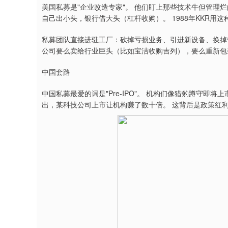
美国私募是"企业改造专家"。 他们盯上那些技术牛但管理
自己出小头，银行借大头（杠杆收购）。 1988年KKR用
私募团队直接进驻工厂：砍掉亏损业务、引进新设备、换掉
公司要么卖给行业巨头（比如宝洁收购吉列），要么重新包装上
中国套路
中国私募最爱的词是"Pre-IPO"。 机构们像猎豹蹲守即将上
出，某科技公司上市让机构赚了数十倍。 这背后是政策红利