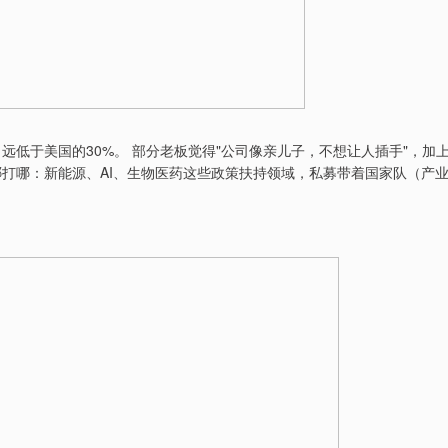
，远低于美国的30%。 部分老板觉得"公司像亲儿子，不想让人插手"，加
哪打哪：新能源、AI、生物医药这些政策扶持领域，私募带着国家队（产