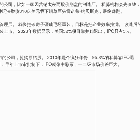
烂的公司，比如一家因营销太差而股价崩盘的制造厂。 私募机构会先凑钱
这种玩法举债310亿美元吞下烟草巨头雷诺兹-纳贝斯克，最终赚翻。
管理层。 就像把破房子砸成毛坯重装，目标是把企业效率拉满。 改造后
市。 2023年数据显示，美国52%项目靠并购退出，IPO只占5%。
市的公司，抢购原始股。 2010年是个疯狂年份：95.8%的私募靠IPO退
：早年上市审批制下，IPO就像中彩票，一二级市场价差巨大。