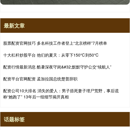
最新文章
股票配资官网技巧 多名科技工作者登上“北京榜样”7月榜单
十大杠杆炒股平台 他们的夏天：从零下150℃到50℃
配资行情最新消息 酷暑深夜守岗&#32;默默守护公交“续航人”
配资平台官网配资 孟加拉国总统楚普辞职
配资公司10大排名 消失的爱人：男子捂死妻子埋尸荒野，事后谎
称“她跑了” 13年后一组细节揭开真相
话题标签