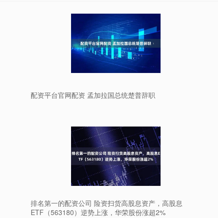
配资平台官网配资 孟加拉国总统楚普辞职
排名第一的配资公司 险资扫货高股息资产，高股息
ETF（563180）逆势上涨，华荣股份涨超2%