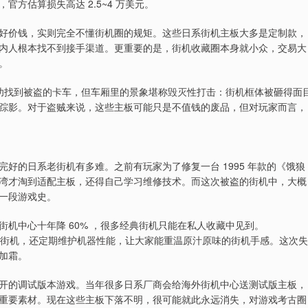
方估算损失高达 2.5~4 万美元。
好价钱，实则完全不懂街机圈的规矩。这些日系街机主板大多是定制款，
内人根本找不到接手渠道。更重要的是，街机收藏圈本身就小众，交易大
。
成功找到被盗的卡车，但车厢里的景象堪称毁灭性打击：街机框体被砸得面
踪影。对于盗贼来说，这些主板可能只是不值钱的废品，但对玩家而言，
完好的日系老街机有多难。之前有玩家为了修复一台 1995 年款的《饿狼
湾才淘到适配主板，还得自己学习维修技术。而这次被盗的街机中，大概
一段游戏史。
机中心十年降 60% ，很多经典街机只能在私人收藏中见到。
留实体街机，还定期维护机器性能，让大家能重温原汁原味的街机手感。这次失
加霜。
开的调试版本游戏。当年很多日系厂商会给海外街机中心送测试版主板，
重要素材。现在这些主板下落不明，很可能就此永远消失，对游戏考古圈