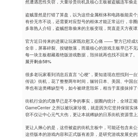
然遭遇恶性失窃，大量珍贵街机及核心主板被盗贼连车偷走，官
盗贼显然是打错了算盘，以为这些金属框体和电路板能卖个
有价无市不说，还需要对应型号的框体才能正常运行，非圈
多靠熟人介绍，盗贼想靠偷来的主板变现，简直是天方夜谭
官方近日传来的进展让玩家既欣慰又心痛 —— 警方已经
全非，屏幕碎裂、按键散落，而最核心的游戏主板早已不见
每一块主板都藏着绝版游戏数据，毁掉就再也找不回来了。
展开剩余58%
很多老玩家看到消息后直言 “心梗”，要知道现在想找到一台
传说》街机，花了整整两年时间，辗转日本、美国、中国台
率也有这类稀缺型号，如今被肆意毁坏，相当于直接抹掉了
街机行业的式微早已是不争的事实，据圈内统计，全球正规街
GameCenter 之所以被玩家珍视，就是因为它坚持保
窃不仅让中心元气大伤，更让本就稀缺的日系街机资源雪上
更让人揪心的是，这些被盗的街机主板中，可能还包含未公
这些版本的游戏内容和正式版有差异，是研究游戏发展史的