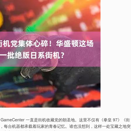
meCenter 一直是街机收藏党的朝圣地。这里不仅有《拳皇 97》《街
品，每台机器都承载着玩家的青春记忆。谁也没想到，这样一处宝藏之地突