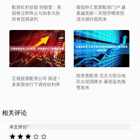
配资杠杆炒股 特朗普：美
股指外汇股票配资门户 越
国将立即终止与加拿大的
素越美丽！宋慧乔晒美照
所有贸易谈判
清冷感扑面而来
投查查配资 北京大部分地
正规股票配资公司 跟进！
区出现强降水 暴雨蓝色预
多家股份行下调存款利率
警发布
相关评论
本文评分
*