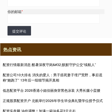
你的邮箱
*
提交评论
热点资讯
配资行情最新消息 酷暑深夜守岗&#32;默默守护公交“续航人”
配资公司10大排名 消失的爱人：男子捂死妻子埋尸荒野，事后谎
称“她跑了” 13年后一组细节揭开真相
低息配资平台 2026香港小姐佳丽身穿黑色泳装 大秀长腿小蛮腰
正规股票配资开户 北航举行2026年学生毕业典礼暨学位授予仪式
配资实盘网 油价调整！加满一箱油多花3元左右