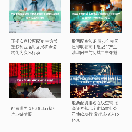
正规实盘股票配资 中方希
股票配资常识 青少年校园
望叙利亚临时当局将承诺
足球联赛高中组冠军产生
转化为实际行动
清华附中与历城二中夺魁
股票配资排名在线查询 招
配资世界 5月26日石脑油
商证券落地全市场首批公
产业链情报
司债续发行 发行规模达15
亿元